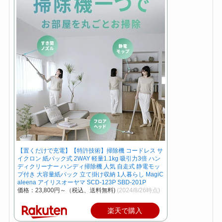
【置くだけで充電】【特許技術】掃除機 コードレス サ
イクロン 紙パック式 2WAY 軽量1.1kg 吸引力3倍 ハン
ディクリーナー ハンディ掃除機 人気 自走式 静電モッ
プ付き 大容量紙パック 立て掛け収納 1人暮らし MagiC
aleena アイリスオーヤマ SCD-123P SBD-201P
価格：23,800円～（税込、送料無料)
(2024/8/26時点)
楽天で購入